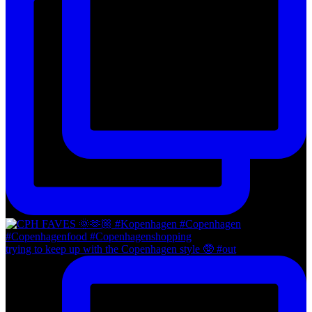
trying to keep up with the Copenhagen style 🥸 #out