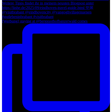
[Werbung] staying at @berggasthofbanzerwald comes