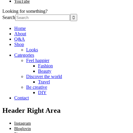
YouTube
Looking for something?
Search
Home
About
Q&A
Shop
Looks
Categories
Feel happier
Fashion
Beauty
Discover the world
Travel
Be creative
DIY
Contact
Header Right Area
Instagram
Bloglovin