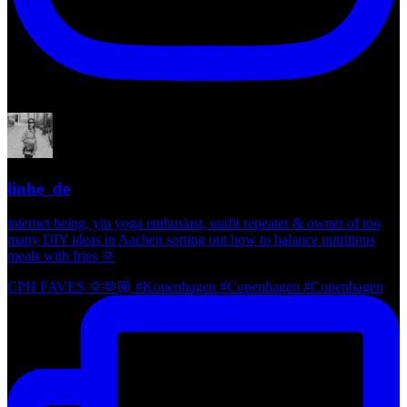
linhe_de
internet being, yin yoga enthusiast, outfit repeater & owner of too
many DIY ideas in Aachen sorting out how to balance nutritious
meals with fries 🌞
CPH FAVES 🌞🫶🏼 #Kopenhagen #Copenhagen #Copenhagen