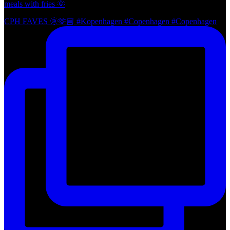
meals with fries 🌞
CPH FAVES 🌞🫶🏼 #Kopenhagen #Copenhagen #Copenhagen