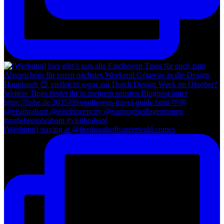
[Werbung] staying at @berggasthofbanzerwald comes