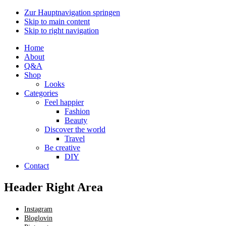
Zur Hauptnavigation springen
Skip to main content
Skip to right navigation
Home
About
Q&A
Shop
Looks
Categories
Feel happier
Fashion
Beauty
Discover the world
Travel
Be creative
DIY
Contact
Header Right Area
Instagram
Bloglovin