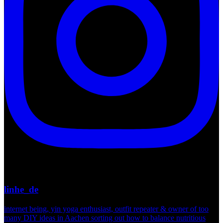
linhe_de
internet being, yin yoga enthusiast, outfit repeater & owner of too
many DIY ideas in Aachen sorting out how to balance nutritious