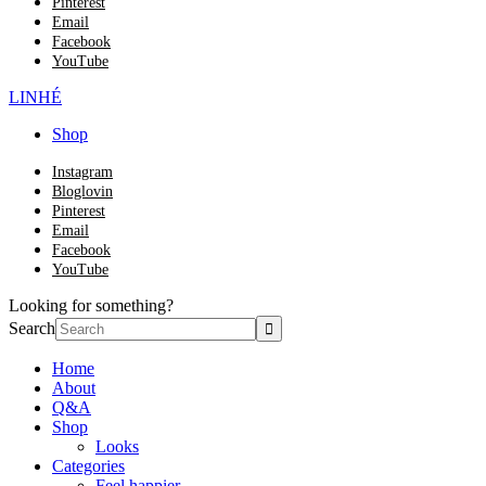
Pinterest
Email
Facebook
YouTube
LINHÉ
Shop
Instagram
Bloglovin
Pinterest
Email
Facebook
YouTube
Looking for something?
Search
Home
About
Q&A
Shop
Looks
Categories
Feel happier