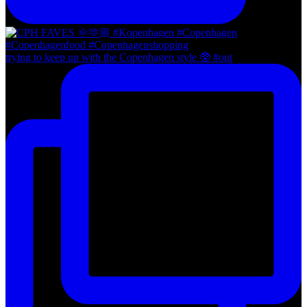
trying to keep up with the Copenhagen style 🥸 #out