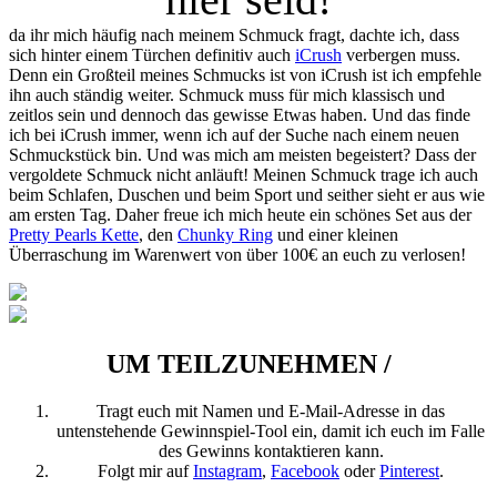
da ihr mich häufig nach meinem Schmuck fragt, dachte ich, dass
sich hinter einem Türchen definitiv auch
iCrush
verbergen muss.
Denn ein Großteil meines Schmucks ist von iCrush ist ich empfehle
ihn auch ständig weiter. Schmuck muss für mich klassisch und
zeitlos sein und dennoch das gewisse Etwas haben. Und das finde
ich bei iCrush immer, wenn ich auf der Suche nach einem neuen
Schmuckstück bin. Und was mich am meisten begeistert? Dass der
vergoldete Schmuck nicht anläuft! Meinen Schmuck trage ich auch
beim Schlafen, Duschen und beim Sport und seither sieht er aus wie
am ersten Tag. Daher freue ich mich heute ein schönes Set aus der
Pretty Pearls Kette
, den
Chunky Ring
und einer kleinen
Überraschung im Warenwert von über 100€ an euch zu verlosen!
UM TEILZUNEHMEN /
Tragt euch mit Namen und E-Mail-Adresse in das
untenstehende Gewinnspiel-Tool ein, damit ich euch im Falle
des Gewinns kontaktieren kann.
Folgt mir auf
Instagram
,
Facebook
oder
Pinterest
.