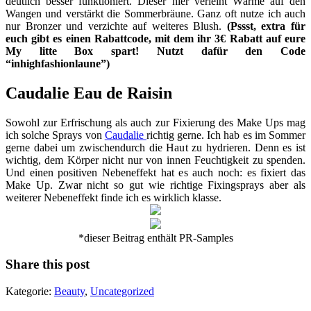
deutlich besser funktioniert. Dieser hier verleiht Wärme auf den
Wangen und verstärkt die Sommerbräune. Ganz oft nutze ich auch
nur Bronzer und verzichte auf weiteres Blush.
(Pssst, extra für
euch gibt es einen Rabattcode, mit dem ihr 3€ Rabatt auf eure
My litte Box spart! Nutzt dafür den Code
“inhighfashionlaune”)
Caudalie Eau de Raisin
Sowohl zur Erfrischung als auch zur Fixierung des Make Ups mag
ich solche Sprays von
Caudalie
richtig gerne. Ich hab es im Sommer
gerne dabei um zwischendurch die Haut zu hydrieren. Denn es ist
wichtig, dem Körper nicht nur von innen Feuchtigkeit zu spenden.
Und einen positiven Nebeneffekt hat es auch noch: es fixiert das
Make Up. Zwar nicht so gut wie richtige Fixingsprays aber als
weiterer Nebeneffekt finde ich es wirklich klasse.
*dieser Beitrag enthält PR-Samples
Share this post
Kategorie:
Beauty
,
Uncategorized