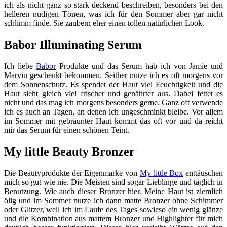
ich als nicht ganz so stark deckend beschreiben, besonders bei den
helleren nudigen Tönen, was ich für den Sommer aber gar nicht
schlimm finde. Sie zaubern eher einen tollen natürlichen Look.
Babor Illuminating Serum
Ich liebe
Babor
Produkte und das Serum hab ich von Jamie und
Marvin geschenkt bekommen. Seither nutze ich es oft morgens vor
dem Sonnenschutz. Es spendet der Haut viel Feuchtigkeit und die
Haut sieht gleich viel frischer und genährter aus. Dabei fettet es
nicht und das mag ich morgens besonders gerne. Ganz oft verwende
ich es auch an Tagen, an denen ich ungeschminkt bleibe. Vor allem
im Sommer mit gebräunter Haut kommt das oft vor und da reicht
mir das Serum für einen schönen Teint.
My little Beauty Bronzer
Die Beautyprodukte der Eigenmarke von
My little Box
enttäuschen
mich so gut wie nie. Die Meisten sind sogar Lieblinge und täglich in
Benutzung. Wie auch dieser Bronzer hier. Meine Haut ist ziemlich
ölig und im Sommer nutze ich dann matte Bronzer ohne Schimmer
oder Glitzer, weil ich im Laufe des Tages sowieso ein wenig glänze
und die Kombination aus mattem Bronzer und Highlighter für mich