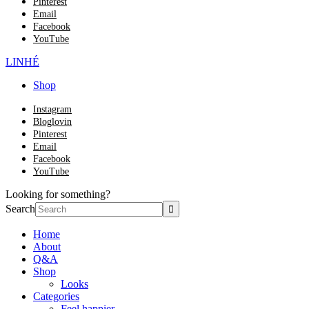
Pinterest
Email
Facebook
YouTube
LINHÉ
Shop
Instagram
Bloglovin
Pinterest
Email
Facebook
YouTube
Looking for something?
Search
Home
About
Q&A
Shop
Looks
Categories
Feel happier