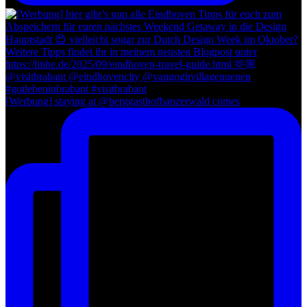
[Werbung] staying at @berggasthofbanzerwald comes