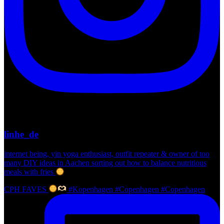
linhe_de
internet being, yin yoga enthusiast, outfit repeater & owner of too
many DIY ideas in Aachen sorting out how to balance nutritious
meals with fries
CPH FAVES
#Kopenhagen #Copenhagen #Copenhagen