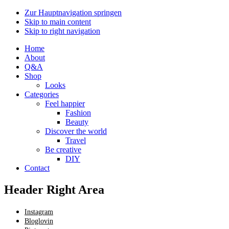
Zur Hauptnavigation springen
Skip to main content
Skip to right navigation
Home
About
Q&A
Shop
Looks
Categories
Feel happier
Fashion
Beauty
Discover the world
Travel
Be creative
DIY
Contact
Header Right Area
Instagram
Bloglovin