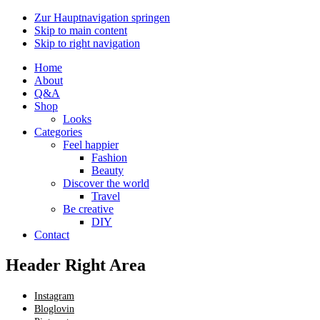
Zur Hauptnavigation springen
Skip to main content
Skip to right navigation
Home
About
Q&A
Shop
Looks
Categories
Feel happier
Fashion
Beauty
Discover the world
Travel
Be creative
DIY
Contact
Header Right Area
Instagram
Bloglovin