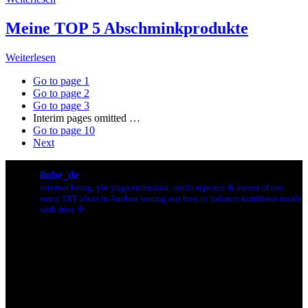
Meine TOP 5 Abschminkprodukte
Weiterlesen
Go to page
1
Go to page
2
Go to page
3
Interim pages omitted
…
Go to page
10
Next
linhe_de
internet being, yin yoga enthusiast, outfit repeater & owner of too
many DIY ideas in Aachen sorting out how to balance nutritious meals
with fries 🌞