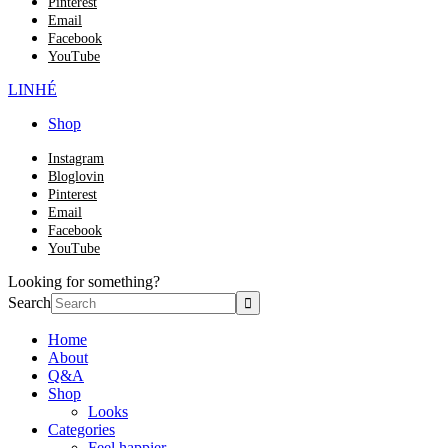
Pinterest
Email
Facebook
YouTube
LINHÉ
Shop
Instagram
Bloglovin
Pinterest
Email
Facebook
YouTube
Looking for something?
Search
Home
About
Q&A
Shop
Looks
Categories
Feel happier