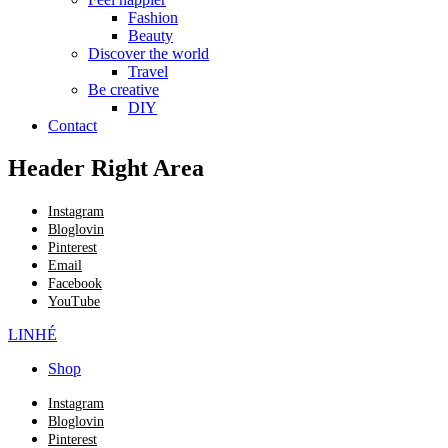
Fashion
Beauty
Discover the world
Travel
Be creative
DIY
Contact
Header Right Area
Instagram
Bloglovin
Pinterest
Email
Facebook
YouTube
LINHÉ
Shop
Instagram
Bloglovin
Pinterest