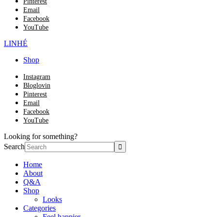
Pinterest
Email
Facebook
YouTube
LINHÉ
Shop
Instagram
Bloglovin
Pinterest
Email
Facebook
YouTube
Looking for something?
Search
Home
About
Q&A
Shop
Looks
Categories
Feel happier