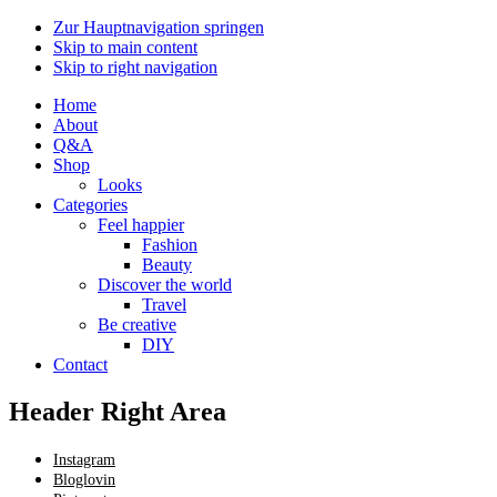
Zur Hauptnavigation springen
Skip to main content
Skip to right navigation
Home
About
Q&A
Shop
Looks
Categories
Feel happier
Fashion
Beauty
Discover the world
Travel
Be creative
DIY
Contact
Header Right Area
Instagram
Bloglovin