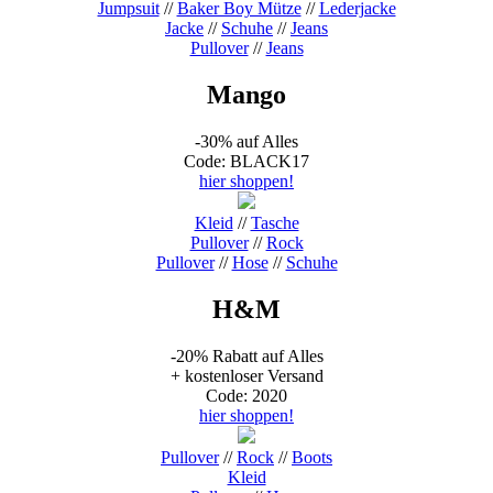
Jumpsuit
//
Baker Boy Mütze
//
Lederjacke
Jacke
//
Schuhe
//
Jeans
Pullover
//
Jeans
Mango
-30% auf Alles
Code: BLACK17
hier shoppen!
Kleid
//
Tasche
Pullover
//
Rock
Pullover
//
Hose
//
Schuhe
H&M
-20% Rabatt auf Alles
+ kostenloser Versand
Code: 2020
hier shoppen!
Pullover
//
Rock
//
Boots
Kleid