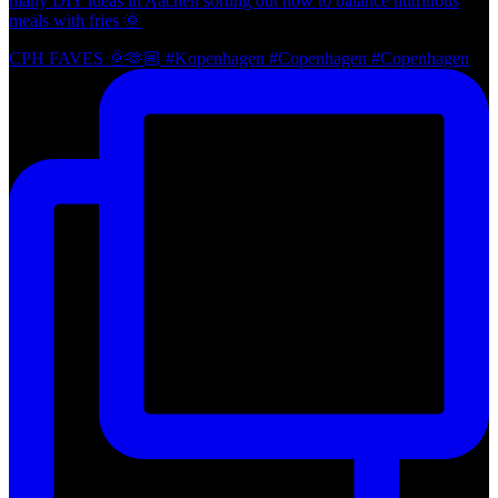
many DIY ideas in Aachen sorting out how to balance nutritious
meals with fries 🌞
CPH FAVES 🌞🫶🏼 #Kopenhagen #Copenhagen #Copenhagen