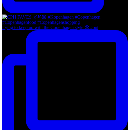
trying to keep up with the Copenhagen style 🥸 #out