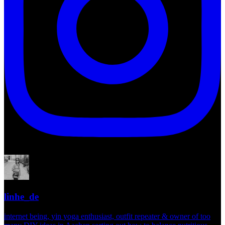
linhe_de
internet being, yin yoga enthusiast, outfit repeater & owner of too