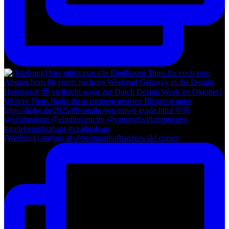
[Werbung] staying at @berggasthofbanzerwald comes