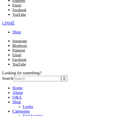
Pinterest
Email
Facebook
YouTube
LINHÉ
Shop
Instagram
Bloglovin
Pinterest
Email
Facebook
YouTube
Looking for something?
Search
Home
About
Q&A
Shop
Looks
Categories
Feel happier