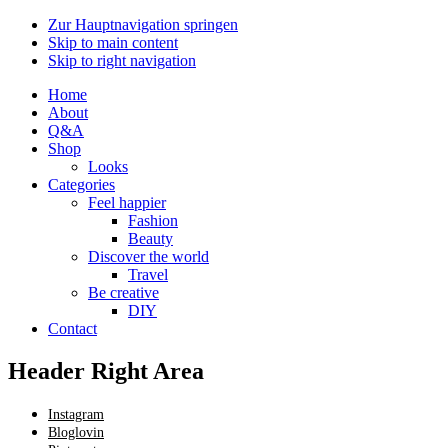
Zur Hauptnavigation springen
Skip to main content
Skip to right navigation
Home
About
Q&A
Shop
Looks
Categories
Feel happier
Fashion
Beauty
Discover the world
Travel
Be creative
DIY
Contact
Header Right Area
Instagram
Bloglovin