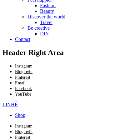
Fashion
Beauty
Discover the world
Travel
Be creative
DIY
Contact
Header Right Area
Instagram
Bloglovin
Pinterest
Email
Facebook
YouTube
LINHÉ
Shop
Instagram
Bloglovin
Pinterest