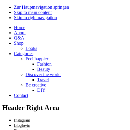
Zur Hauptnavigation springen
Skip to main content
Skip to right navigation
Home
About
Q&A
Shop
Looks
Categories
Feel happier
Fashion
Beauty
Discover the world
Travel
Be creative
DIY
Contact
Header Right Area
Instagram
Bloglovin