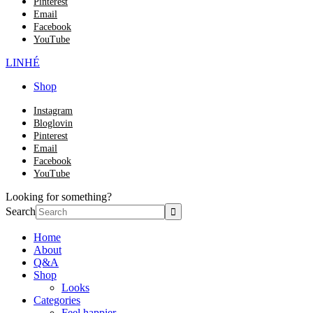
Pinterest
Email
Facebook
YouTube
LINHÉ
Shop
Instagram
Bloglovin
Pinterest
Email
Facebook
YouTube
Looking for something?
Search
Home
About
Q&A
Shop
Looks
Categories
Feel happier