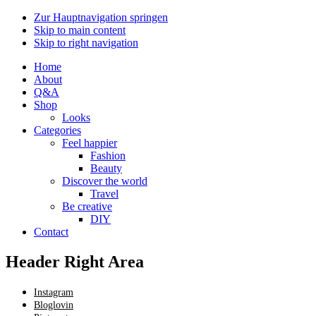
Zur Hauptnavigation springen
Skip to main content
Skip to right navigation
Home
About
Q&A
Shop
Looks
Categories
Feel happier
Fashion
Beauty
Discover the world
Travel
Be creative
DIY
Contact
Header Right Area
Instagram
Bloglovin