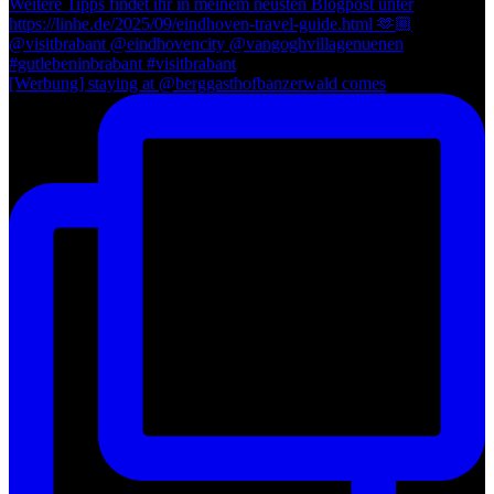
[Werbung] staying at @berggasthofbanzerwald comes