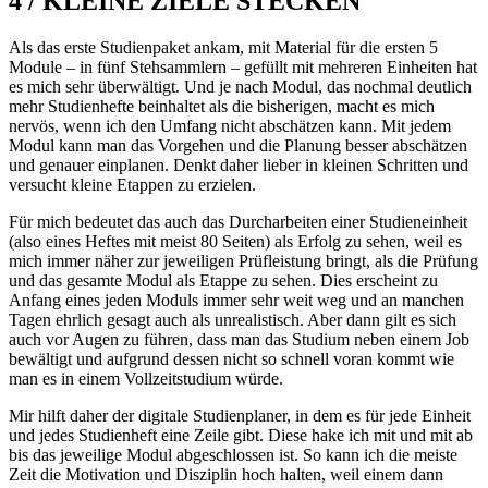
4 / KLEINE ZIELE STECKEN
Als das erste Studienpaket ankam, mit Material für die ersten 5
Module – in fünf Stehsammlern – gefüllt mit mehreren Einheiten hat
es mich sehr überwältigt. Und je nach Modul, das nochmal deutlich
mehr Studienhefte beinhaltet als die bisherigen, macht es mich
nervös, wenn ich den Umfang nicht abschätzen kann. Mit jedem
Modul kann man das Vorgehen und die Planung besser abschätzen
und genauer einplanen. Denkt daher lieber in kleinen Schritten und
versucht kleine Etappen zu erzielen.
Für mich bedeutet das auch das Durcharbeiten einer Studieneinheit
(also eines Heftes mit meist 80 Seiten) als Erfolg zu sehen, weil es
mich immer näher zur jeweiligen Prüfleistung bringt, als die Prüfung
und das gesamte Modul als Etappe zu sehen. Dies erscheint zu
Anfang eines jeden Moduls immer sehr weit weg und an manchen
Tagen ehrlich gesagt auch als unrealistisch. Aber dann gilt es sich
auch vor Augen zu führen, dass man das Studium neben einem Job
bewältigt und aufgrund dessen nicht so schnell voran kommt wie
man es in einem Vollzeitstudium würde.
Mir hilft daher der digitale Studienplaner, in dem es für jede Einheit
und jedes Studienheft eine Zeile gibt. Diese hake ich mit und mit ab
bis das jeweilige Modul abgeschlossen ist. So kann ich die meiste
Zeit die Motivation und Disziplin hoch halten, weil einem dann