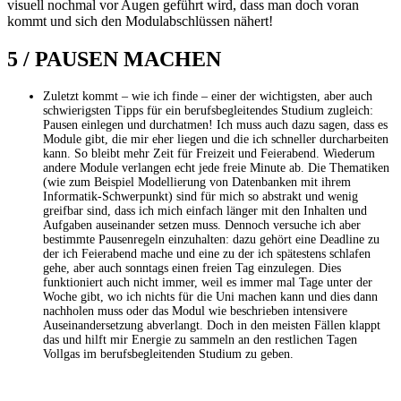
visuell nochmal vor Augen geführt wird, dass man doch voran
kommt und sich den Modulabschlüssen nähert!
5 / PAUSEN MACHEN
Zuletzt kommt – wie ich finde – einer der wichtigsten, aber auch
schwierigsten Tipps für ein berufsbegleitendes Studium zugleich:
Pausen einlegen und durchatmen! Ich muss auch dazu sagen, dass es
Module gibt, die mir eher liegen und die ich schneller durcharbeiten
kann. So bleibt mehr Zeit für Freizeit und Feierabend. Wiederum
andere Module verlangen echt jede freie Minute ab. Die Thematiken
(wie zum Beispiel Modellierung von Datenbanken mit ihrem
Informatik-Schwerpunkt) sind für mich so abstrakt und wenig
greifbar sind, dass ich mich einfach länger mit den Inhalten und
Aufgaben auseinander setzen muss. Dennoch versuche ich aber
bestimmte Pausenregeln einzuhalten: dazu gehört eine Deadline zu
der ich Feierabend mache und eine zu der ich spätestens schlafen
gehe, aber auch sonntags einen freien Tag einzulegen. Dies
funktioniert auch nicht immer, weil es immer mal Tage unter der
Woche gibt, wo ich nichts für die Uni machen kann und dies dann
nachholen muss oder das Modul wie beschrieben intensivere
Auseinandersetzung abverlangt. Doch in den meisten Fällen klappt
das und hilft mir Energie zu sammeln an den restlichen Tagen
Vollgas im berufsbegleitenden Studium zu geben.