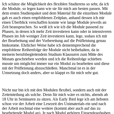
Ich schätze die Möglichkeit des flexiblen Studierens so sehr, da ich
die Module, so legen kann wie sie für mich am besten passen. Mit
dem ersten Studienpaket und dem Material für die einzelnen Module
gab es auch einen empfohlenen Zeitplan, anhand dessen ich mir
einen Überblick verschaffen konnte wie lange Module jeweils an
Zeit beanspruchen. So weiß ich wie ich die Module passend zu
Phasen, in denen ich mehr Zeit investieren kann oder in intensiveren
Phasen im Job weniger Zeit investieren kann, lege, sodass ich mit
der Bearbeitung und der Vorbereitung auf die Prüfleistung genau
hinkomme. Ehrlicher Weise habe ich dementsprechend die
empfohlene Reihenfolge der Module nicht beibehalten, da in
meinem berufsbegleitendem Studium Klausuren zum Mitte des
Monats geschrieben werden und ich die Reihenfolge schieben
musste um möglichst immer nur ein Modul zu bearbeiten und diese
mit der Prüfleistung abzuschließen. Manchmal ist es in der
Umsetzung doch anders, aber so klappt es für mich sehr gut.
Nicht nur bin ich mit den Modulen flexibel, sondern auch mit der
Zeiteinteilung als solche. Denn für mich wäre es nichts, abends ab
18 Uhr in Seminaren zu sitzen. Als Early Bird lege ich am liebsten
schon vor der Arbeit eine Lesezeit des Unimaterials ein und nach
der Arbeit nochmal eine weitere (kommt aber auch auf das zu
bearbeitende Modul an). Je nach Modul gehören Einsendeaufgaben