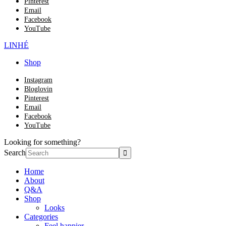
Pinterest
Email
Facebook
YouTube
LINHÉ
Shop
Instagram
Bloglovin
Pinterest
Email
Facebook
YouTube
Looking for something?
Search
Home
About
Q&A
Shop
Looks
Categories
Feel happier