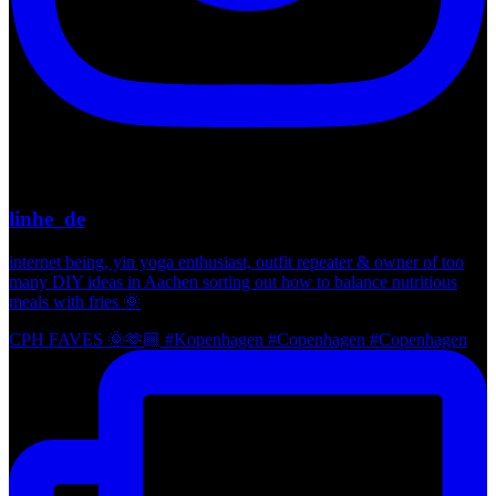
linhe_de
internet being, yin yoga enthusiast, outfit repeater & owner of too
many DIY ideas in Aachen sorting out how to balance nutritious
meals with fries 🌞
CPH FAVES 🌞🫶🏼 #Kopenhagen #Copenhagen #Copenhagen