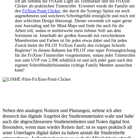
ich am liebsten die FriXion Light als Textmarker und die FriXion
Clicker als praktischen Tintenroller. Erweitert wurde die Familie um
den
FriXion Point Clicker
, der durch die Synergy-Spitze ein noch
angenehmeres und weicheres Schreibgefühl ermöglicht und mich mit
dem schlichten Design überzeugt. Diesen verwende ich super gerne
zum Journaling und für Mind-Maps und finde ihn auch für die
Arbeit toll, sodass er mittlerweile mein liebster Stift aus dem
Sortiment ist. Innerhalb der großen Auswahl mit verschiedenen
Minenbreiten und Farben ist für jeden etwas dabei und für jeden
Zweck bietet die PILOT FriXion Family den richtigen Schreib-
Begleiter! In diesem Rahmen hat PILOT eine super Preisangleichung
für die FriXion-Tintenroller vorgenommen, sodass jeder Tintenroller
nun zum UVP von 2,99€ erhältlich ist und sich jeder ganz nach den
eigenen Schreibbedürfnissendas richtige Family Member aussuchen
kann!
Neben den analogen Notizen und Planungen, nehme ich aber
dennoch das digitale Angebot der Studienmaterialen wahr und halte
auch die abgeschlossenen Studieneinheiten und Noten digital fest.
Besonders, wenn man wieder Reisen darf, ist es super praktisch all
seine Unterlagen digital dabei zu haben anstatt die Studienhefte