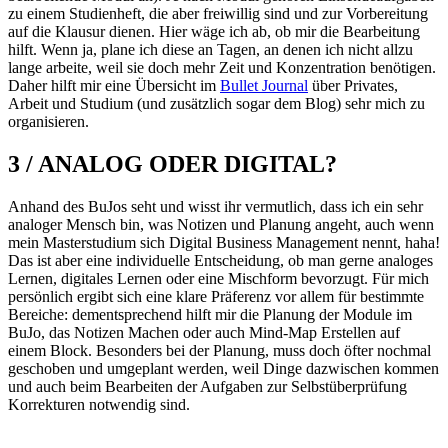
zu einem Studienheft, die aber freiwillig sind und zur Vorbereitung
auf die Klausur dienen. Hier wäge ich ab, ob mir die Bearbeitung
hilft. Wenn ja, plane ich diese an Tagen, an denen ich nicht allzu
lange arbeite, weil sie doch mehr Zeit und Konzentration benötigen.
Daher hilft mir eine Übersicht im
Bullet Journal
über Privates,
Arbeit und Studium (und zusätzlich sogar dem Blog) sehr mich zu
organisieren.
3 / ANALOG ODER DIGITAL?
Anhand des BuJos seht und wisst ihr vermutlich, dass ich ein sehr
analoger Mensch bin, was Notizen und Planung angeht, auch wenn
mein Masterstudium sich Digital Business Management nennt, haha!
Das ist aber eine individuelle Entscheidung, ob man gerne analoges
Lernen, digitales Lernen oder eine Mischform bevorzugt. Für mich
persönlich ergibt sich eine klare Präferenz vor allem für bestimmte
Bereiche: dementsprechend hilft mir die Planung der Module im
BuJo, das Notizen Machen oder auch Mind-Map Erstellen auf
einem Block. Besonders bei der Planung, muss doch öfter nochmal
geschoben und umgeplant werden, weil Dinge dazwischen kommen
und auch beim Bearbeiten der Aufgaben zur Selbstüberprüfung
Korrekturen notwendig sind.