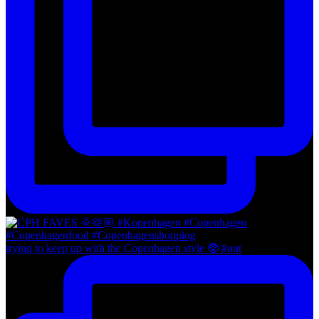
trying to keep up with the Copenhagen style 🥸 #out