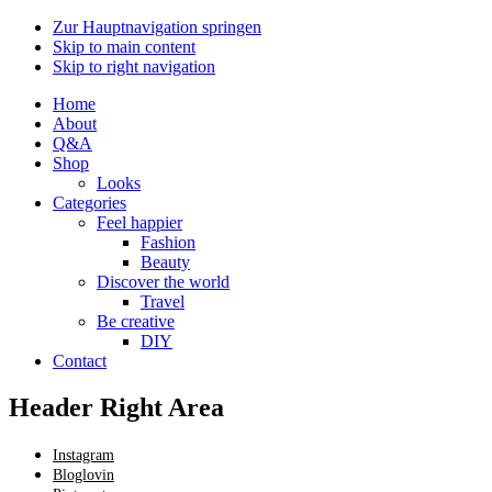
Zur Hauptnavigation springen
Skip to main content
Skip to right navigation
Home
About
Q&A
Shop
Looks
Categories
Feel happier
Fashion
Beauty
Discover the world
Travel
Be creative
DIY
Contact
Header Right Area
Instagram
Bloglovin