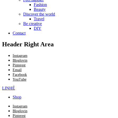
Fashion
Beauty
Discover the world
Travel
Be creative
DIY
Contact
Header Right Area
Instagram
Bloglovin
Pinterest
Email
Facebook
YouTube
LINHÉ
Shop
Instagram
Bloglovin
Pinterest