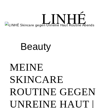
Zur
Skip
Skip
Hauptnavigation
to
to
LINHÉ
springen
main
right
content
navigation
Beauty
MEINE
SKINCARE
ROUTINE GEGEN
UNREINE HAUT |